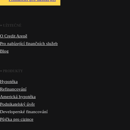
UŽITEČNÉ
O Credit Areně
Pro nabízející finančních služeb
Blog
PRODUKTY
Hypotéka
Refinancování
Americká hypotéka
Podnikatelský úvěr
Developerské financování
Půjčka pro cizince