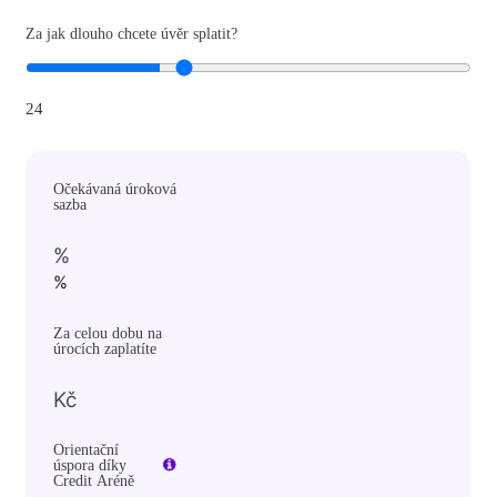
Za jak dlouho chcete úvěr splatit?
24
Očekávaná úroková
sazba
%
%
Za celou dobu na
úrocích zaplatíte
Kč
Orientační
úspora díky
Credit Aréně