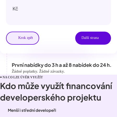
Kč
Krok zpět
Další strana
První nabídky do 3 h a až 8 nabídek do 24 h.
Žádné poplatky. Žádné závazky.
NA CO LZE ÚVĚR VYUŽÍT
Kdo může využít financování
developerského projektu
Menší i střední developeři