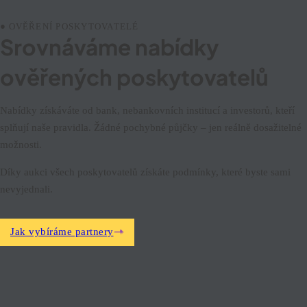
OVĚŘENÍ POSKYTOVATELÉ
Srovnáváme nabídky
ověřených poskytovatelů
Nabídky získáváte od bank, nebankovních institucí a investorů, kteří
splňují naše pravidla. Žádné pochybné půjčky – jen reálně dosažitelné
možnosti.
Díky aukci všech poskytovatelů získáte podmínky, které byste sami
nevyjednali.
Jak vybíráme partnery