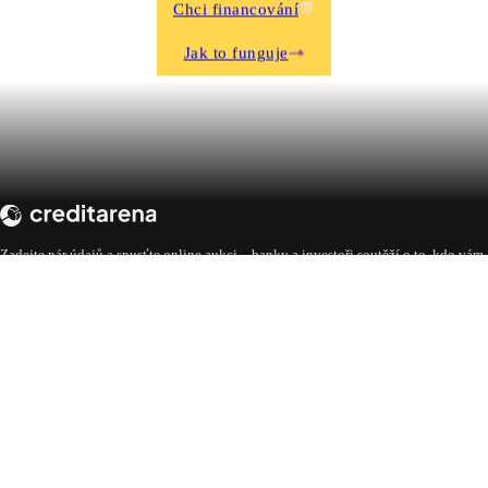
Chci financování
Jak to funguje
Zadejte pár údajů a spusťte online aukci – banky a investoři soutěží o to, kdo vám
nabídne nejlepší podmínky. Vy si jen vybíráte.
Přihlášení pro žadatele
Přihlášení pro nabízející
UŽITEČNÉ