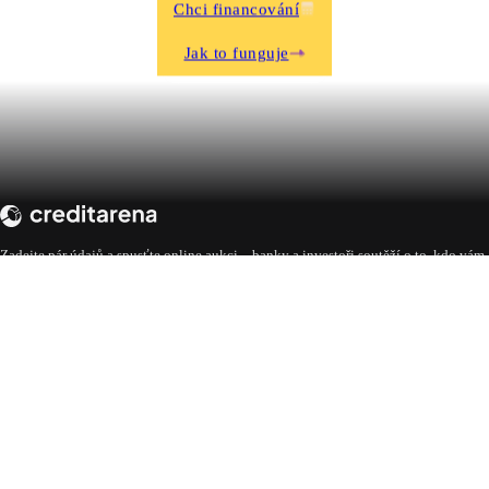
Chci financování
Jak to funguje
Zadejte pár údajů a spusťte online aukci – banky a investoři soutěží o to, kdo vám
nabídne nejlepší podmínky. Vy si jen vybíráte.
Přihlášení pro žadatele
Přihlášení pro nabízející
UŽITEČNÉ