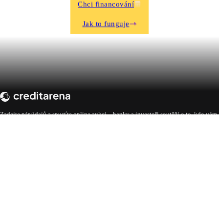
Chci financování
Jak to funguje
Zadejte pár údajů a spusťte online aukci – banky a investoři soutěží o to, kdo vám
nabídne nejlepší podmínky. Vy si jen vybíráte.
Přihlášení pro žadatele
Přihlášení pro nabízející
UŽITEČNÉ