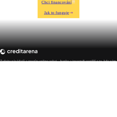
Chci financování
Jak to funguje
Zadejte pár údajů a spusťte online aukci – banky a investoři soutěží o to, kdo vám
nabídne nejlepší podmínky. Vy si jen vybíráte.
Přihlášení pro žadatele
Přihlášení pro nabízející
UŽITEČNÉ